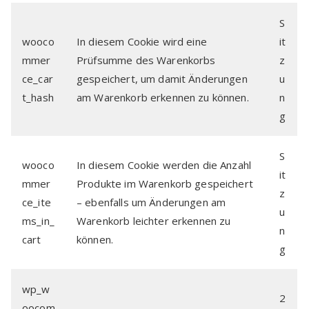
S
wooco
In diesem Cookie wird eine
it
mmer
Prüfsumme des Warenkorbs
z
ce_car
gespeichert, um damit Änderungen
u
t_hash
am Warenkorb erkennen zu können.
n
g
S
wooco
In diesem Cookie werden die Anzahl
it
mmer
Produkte im Warenkorb gespeichert
z
ce_ite
– ebenfalls um Änderungen am
u
ms_in_
Warenkorb leichter erkennen zu
n
cart
können.
g
wp_w
2
oocom