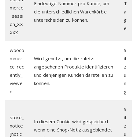
Eindeutige Nummer pro Kunde, um
T
merce
die unterschiedlichen Warenkörbe
a
_sessi
unterscheiden zu können.
g
on_XX
e
XXX
wooco
S
mmer
Wird genutzt, um die zuletzt
it
ce_rec
angesehenen Produkte identifizieren
z
ently_
und denjenigen Kunden darstellen zu
u
viewe
können.
n
d
g
S
store_
it
In diesem Cookie wird gespeichert,
notice
z
wenn eine Shop-Notiz ausgeblendet
[notic
u