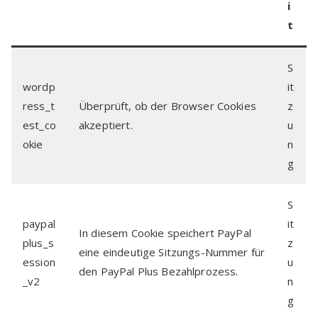
i
t
S
wordp
it
ress_t
Überprüft, ob der Browser Cookies
z
est_co
akzeptiert.
u
okie
n
g
S
paypal
it
In diesem Cookie speichert PayPal
plus_s
z
eine eindeutige Sitzungs-Nummer für
ession
u
den PayPal Plus Bezahlprozess.
_v2
n
g